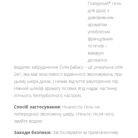
Глазурний* гель
для душу з
дивовижним
ароматом
улюблених
французьких
тістечок –
макарун
делікатно
видаляє забруднення. Олія Бабасу – це унікальна олія
2в1, яка має властивості відмінного зволожувача, при
цьому шкіра дихає, і немає відчуття закупорених пір.
Ніжний шлейф аромату лісових ягід надає частинку
літнього, безтурботного настрою.
Спосіб застосування:
Ннанесіть гель на
попередньо зволожену шкіру, спіньте, після чого,
змийте водою
Заходи безпеки:
Застосовувати за призначенням.