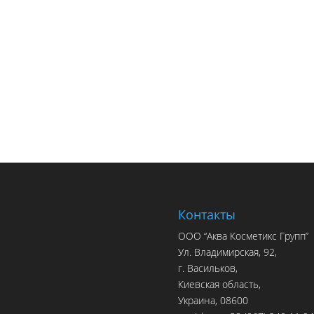
Контакты
ООО “Аква Косметикс Групп”
Ул. Владимирская, 92,
г. Васильков,
Киевская область,
Украина, 08600