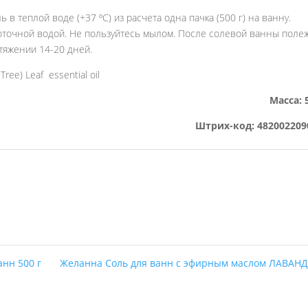
 в теплой воде (+37 ºС) из расчета одна пачка (500 г) на ванну.
оточной водой. Не пользуйтесь мылом. После солевой ванны поле
отяжении 14-20 дней.
 Tree) Leaf essential oil
Масса: 
Штрих-код: 482002209
нн 500 г
Желанна Соль для ванн с эфирным маслом ЛАВАН