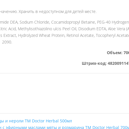
начению. Хранить в недоступном для детей месте.
amide DEA, Sodium Chloride, Cocamidopropyl Betaine, PEG-40 Hydroge
tric Acid, Methylisothiazolino ulcis Peel Oil, Disodium EDTA, Aloe Vera (
s Extract, Hydrolyzed Wheat Protein, Retinol Acetate, Tocopheryl Acetat
1 2090.
Объем: 70
Штрих-код: 482009114
 и нероли ТМ Doctor Herbal 500мл
н с эфирными маслами мяты и розмарина ТМ Doctor Herbal 70