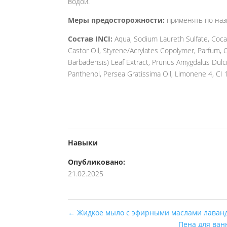
водой.
Меры предосторожности:
применять по наз
Состав INCI:
Aqua, Sodium Laureth Sulfate, Coc
Castor Oil, Styrene/Acrylates Copolymer, Parfum, Ci
Barbadensis) Leaf Extract, Prunus Amygdalus Dulci
Panthenol, Persea Gratissima Oil, Limonene 4, CI 
Навыки
Опубликовано:
21.02.2025
←
Жидкое мыло с эфирными маслами лаванды
Пена для ван