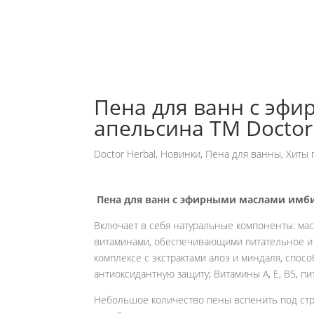
Пена для ванн с эф
апельсина ТМ Doctor
Doctor Herbal
,
Новинки
,
Пена для ванны
,
Хиты 
Пена для ванн с эфирными маслами имбир
Включает в себя натуральные компоненты: мас
витаминами, обеспечивающими питательное и
комплексе с экстрактами алоэ и миндаля, спо
антиоксидантную защиту; Витамины А, Е, В5, п
Небольшое количество пены вспенить под ст