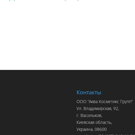
Контакты
ООО “Аква Косметикс Групп”
Ул. Владимирская, 92,
г. Васильков,
Киевская область,
Украина, 08600