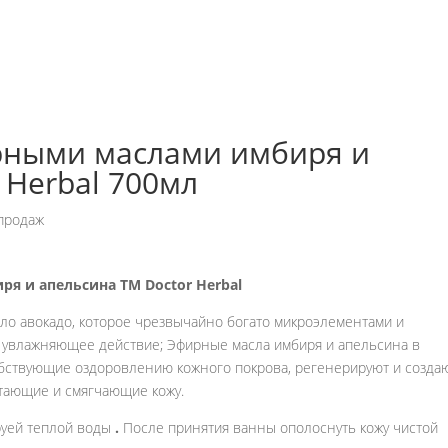
ирными маслами имбиря и
 Herbal 700мл
продаж
я и апельсина ТМ Doctor Herbal
ло авокадо, которое чрезвычайно богато микроэлементами и
 увлажняющее действие; Эфирные масла имбиря и апельсина в
собствующие оздоровлению кожного покрова, регенерируют и созда
итающие и смягчающие кожу.
руей теплой воды
.
После принятия ванны ополоснуть кожу чистой